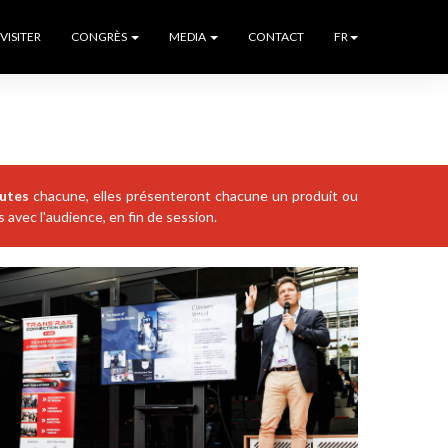
VISITER
CONGRÈS
MEDIA
CONTACT
FR
utes
chacune, elles présenteront chacune un produit ou
avec l'audience, en fin de session.