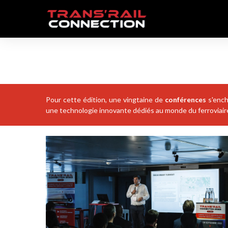
Pour cette édition, une vingtaine de
conférences
s'ench
une technologie innovante dédiés au monde du ferroviaire 