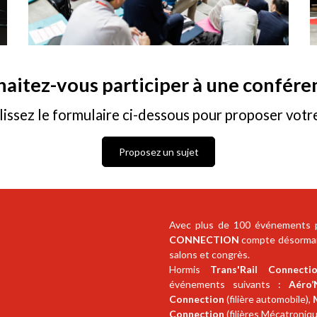
aitez-vous participer à une confére
issez le formulaire ci-dessous pour proposer votre
Proposez un sujet
Avec plus de 100 événements p
CONNECTION
compte désormais
salons et congrès.
Hormis
Trans'Rail Connecti
événements suivants :
Aéro’
Connection
(filière automobile),
Connection
(filières Mécatroniq