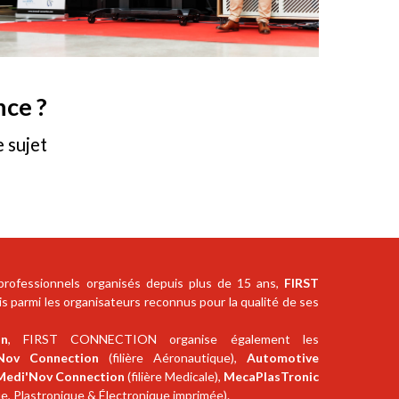
nce ?
 sujet
rofessionnels organisés depuis plus de 15 ans,
FIRST
 parmi les organisateurs reconnus pour la qualité de ses
on
, FIRST CONNECTION organise également les
Nov Connection
(filière Aéronautique),
Automotive
Medi'Nov Connection
(filière Medicale),
MecaPlasTronic
ue, Plastronique & Électronique imprimée).