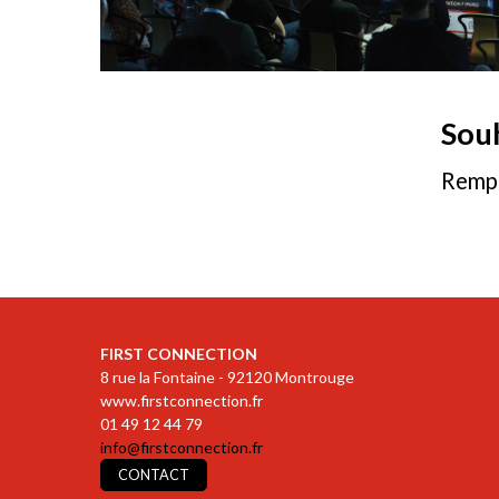
Souh
Rempl
FIRST CONNECTION
8 rue la Fontaine - 92120 Montrouge
www.firstconnection.fr
01 49 12 44 79
info@firstconnection.fr
CONTACT